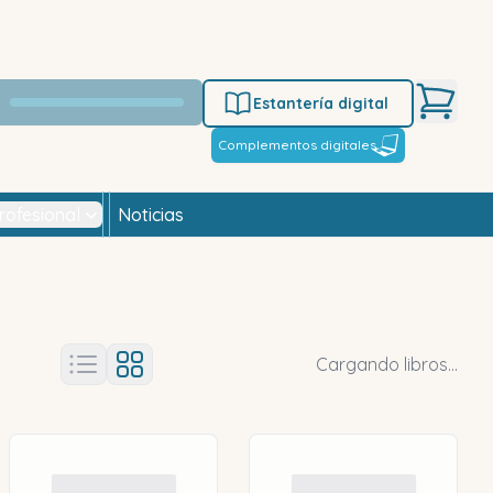
Estantería digital
Complementos digitales
rofesional
Noticias
Cargando libros...