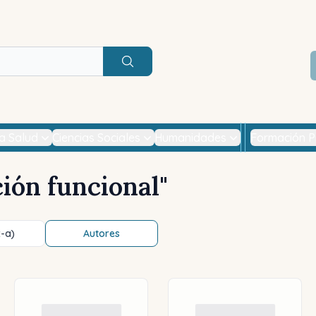
Buscar
la Salud
Ciencias Sociales
Humanidades
Formación P
ión funcional
"
z-a)
Autores