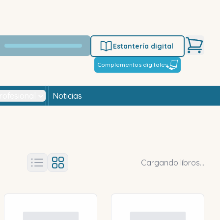
Estantería digital
Complementos digitales
rofesional
Noticias
Cargando libros...