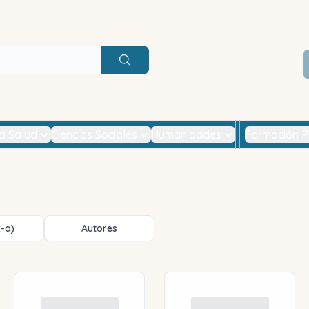
Buscar
la Salud
Ciencias Sociales
Humanidades
Formación P
z-a)
Autores