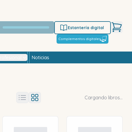
Estantería digital
Complementos digitales
rofesional
Noticias
Cargando libros...