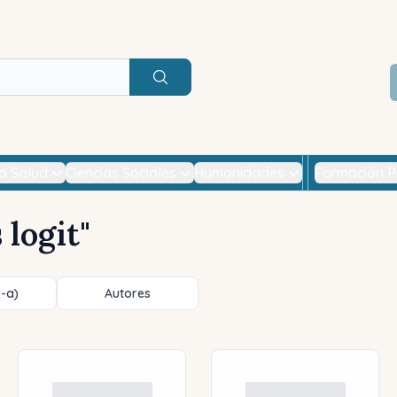
Buscar
la Salud
Ciencias Sociales
Humanidades
Formación P
 logit
"
z-a)
Autores