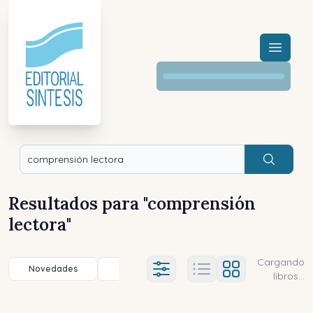
Menú a
Buscar
Resultados para "
comprensión
lectora
"
Cargando
Novedades
Título (a-z)
Título (z-a)
A
Ajustes abierto
libros...