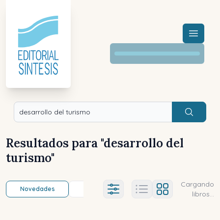
Menú a
Buscar
Resultados para "
desarrollo del
turismo
"
Cargando
Novedades
Título (a-z)
Título (z-a)
A
Ajustes abierto
libros...