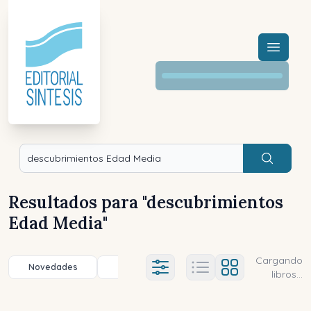
Menú a
Buscar
Resultados para "
descubrimientos
Edad Media
"
Cargando
Novedades
Título (a-z)
Título (z-a)
A
Ajustes abierto
libros...