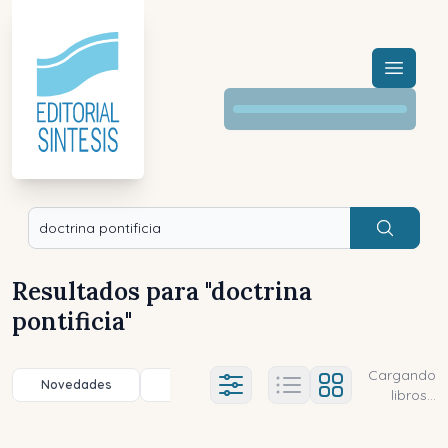
Menú a
Buscar
Resultados para "
doctrina
pontificia
"
Cargando
Novedades
Título (a-z)
Título (z-a)
A
Ajustes abierto
libros...