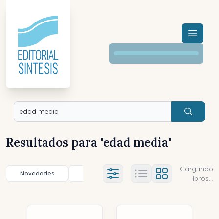
Menú a
Buscar
Resultados para "
edad media
"
Cargando
Novedades
Título (a-z)
Título (z-a)
A
Ajustes abierto
libros...