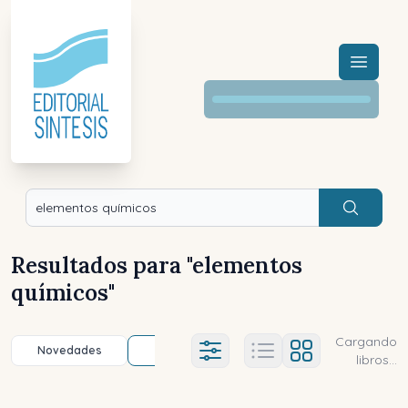
Menú a
Buscar
Resultados para "
elementos
químicos
"
Cargando
Novedades
Título (a-z)
Título (z-a)
A
Ajustes abierto
libros...