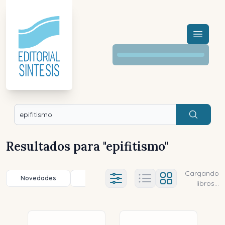
Menú a
Buscar
Resultados para "
epifitismo
"
Cargando
Novedades
Título (a-z)
Título (z-a)
A
Ajustes abierto
libros...