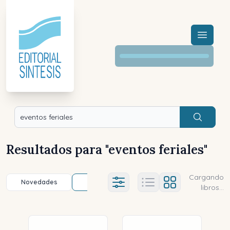
Menú a
Buscar
Resultados para "
eventos feriales
"
Cargando
Novedades
Título (a-z)
Título (z-a)
A
Ajustes abierto
libros...