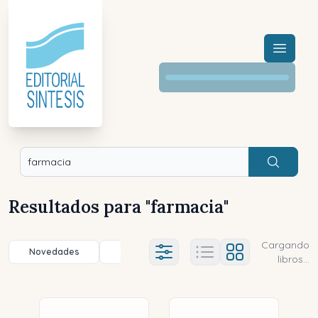
Menú a
Buscar
Resultados para "
farmacia
"
Cargando
Novedades
Título (a-z)
Título (z-a)
A
Ajustes abierto
libros...