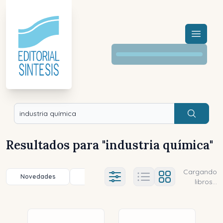
Menú a
Buscar
Resultados para "
industria química
"
Cargando
Novedades
Título (a-z)
Título (z-a)
A
Ajustes abierto
libros...