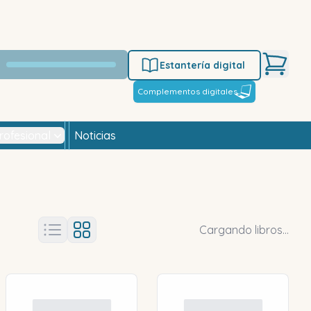
Estantería digital
Complementos digitales
rofesional
Noticias
Cargando libros...