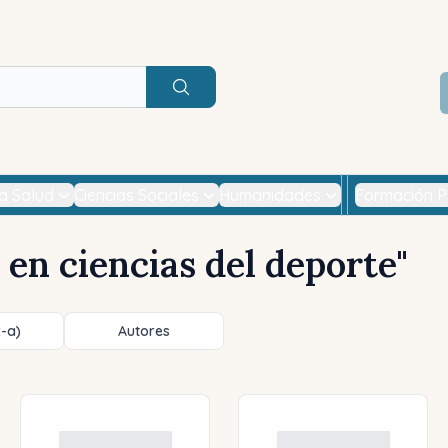
Buscar
la Salud
Ciencias Sociales
Humanidades
Formación P
en ciencias del deporte
"
z-a)
Autores