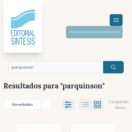
Menú a
Buscar
Resultados para "
parquinson
"
Cargando
Novedades
Título (a-z)
Título (z-a)
A
Ajustes abierto
libros...