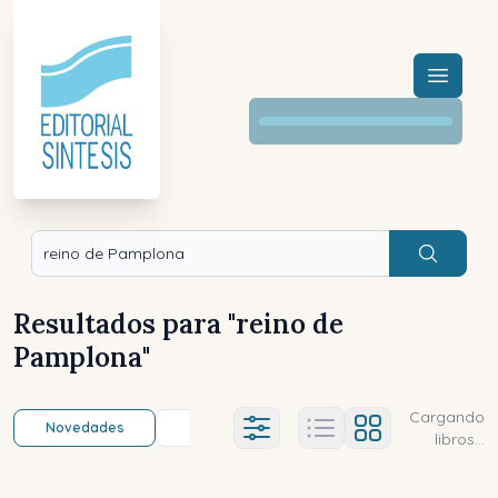
Menú a
Buscar
Resultados para "
reino de
Pamplona
"
Cargando
Novedades
Título (a-z)
Título (z-a)
A
Ajustes abierto
libros...