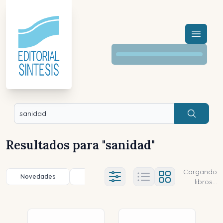
Menú a
Buscar
Resultados para "
sanidad
"
Cargando
Novedades
Título (a-z)
Título (z-a)
A
Ajustes abierto
libros...