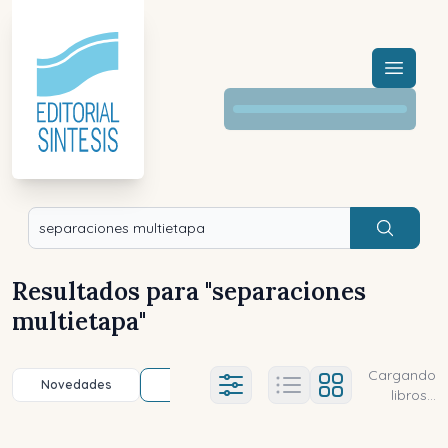
Menú a
Buscar
Resultados para "
separaciones
multietapa
"
Cargando
Novedades
Título (a-z)
Título (z-a)
A
Ajustes abierto
libros...