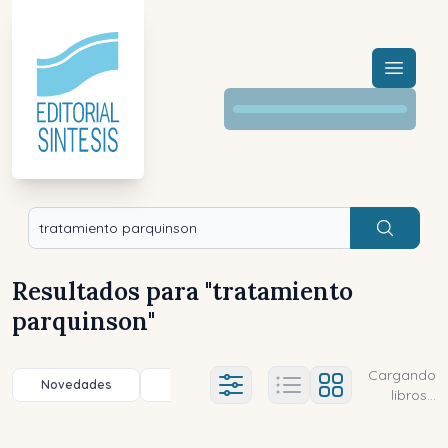
Menú a
Buscar
Resultados para "
tratamiento
parquinson
"
Cargando
Novedades
Título (a-z)
Título (z-a)
A
Ajustes abierto
libros...