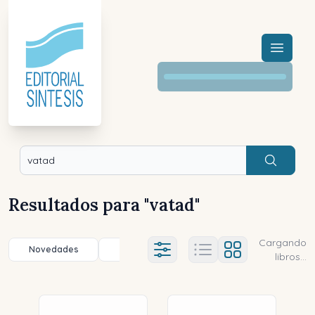
Menú a
Buscar
Resultados para "
vatad
"
Cargando
Novedades
Título (a-z)
Título (z-a)
A
Ajustes abierto
libros...