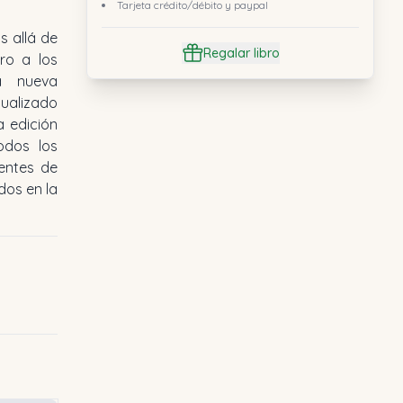
Tarjeta crédito/débito y paypal
 allá de
Regalar libro
bro a los
a nueva
ualizado
a edición
odos los
ientes de
dos en la