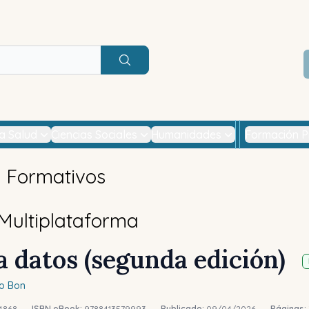
Buscar
la Salud
Ciencias Sociales
Humanidades
Formación P
s Formativos
 Multiplataforma
a datos (segunda edición)
jo Bon
4868
-
ISBN eBook:
9788413579993
-
Publicado:
09/04/2026
-
Páginas: