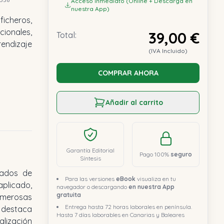
Acceso inmediato (Online + Descarga en
nuestra App)
icheros,
cionales,
39,00 €
Total:
endizaje
(IVA Incluido)
COMPRAR AHORA
Añadir al carrito
Garantía Editorial
Pago 100%
seguro
Síntesis
tados de
Para las versiones
eBook
visualiza en tu
plicado,
navegador o descargando
en nuestra App
gratuita
merosas
Entrega hasta 72 horas laborales en península.
e destaca
Hasta 7 días laborables en Canarias y Baleares
lización