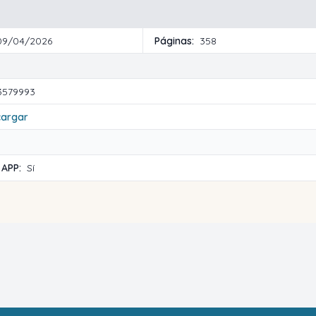
09/04/2026
Páginas:
358
3579993
cargar
 APP:
Sí