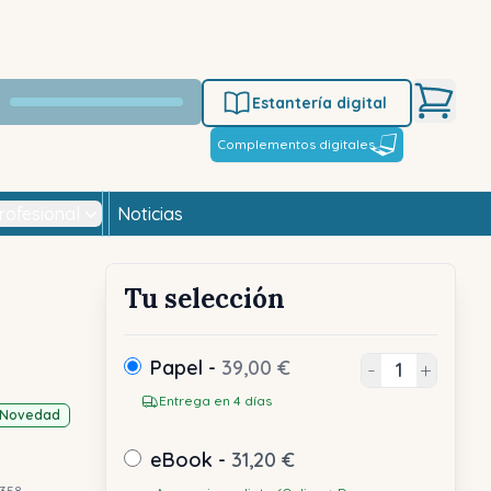
Estantería digital
Complementos digitales
rofesional
Noticias
Tu selección
Papel -
39,00 €
-
+
Entrega en 4 días
Novedad
eBook -
31,20 €
358