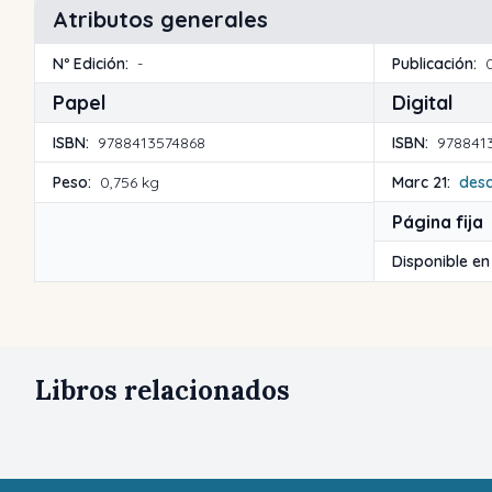
Atributos generales
Nº Edición:
-
Publicación:
Papel
Digital
ISBN:
9788413574868
ISBN:
978841
Peso:
0,756 kg
Marc 21:
des
Página fija
Disponible en
Libros relacionados