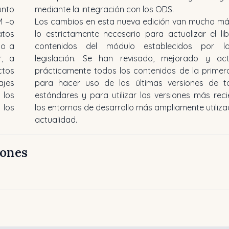
unto
mediante la integración con los ODS.
M –o
Los cambios en esta nueva edición van mucho más
atos
lo estrictamente necesario para actualizar el li
lo a
contenidos del módulo establecidos por l
r, a
legislación. Se han revisado, mejorado y act
tos
prácticamente todos los contenidos de la primer
ajes
para hacer uso de las últimas versiones de t
 los
estándares y para utilizar las versiones más rec
 los
los entornos de desarrollo más ampliamente utiliza
actualidad.
iones