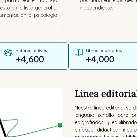
r, para crear el “Top 100
posiciona entre las diez
sto en la lista general y,
independiente.
cumentación o psicología
Autores activos
Libros publicados
+
4,600
+
4,000
Línea editoria
Nuestra línea editorial se 
lenguaje sencillo pero p
epigrafiados y equilibrado
enfoque didáctico, inco