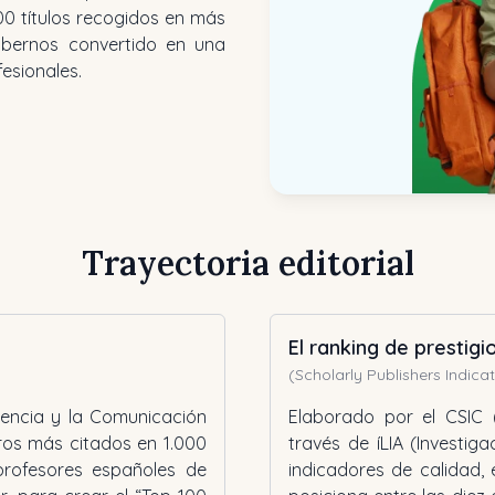
00 títulos recogidos en más
abernos convertido en una
fesionales.
Trayectoria editorial
El ranking de prestigio
(Scholarly Publishers Indica
iencia y la Comunicación
Elaborado por el CSIC (
ibros más citados en 1.000
través de íLIA (Investig
profesores españoles de
indicadores de calidad, 