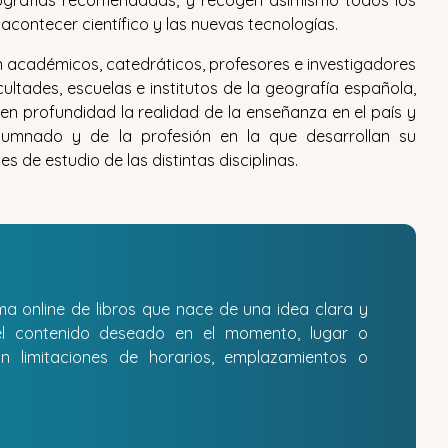
bliografías recomendadas, y recogen asimismo todos los
contecer científico y las nuevas tecnologías.
 académicos, catedráticos, profesores e investigadores
acultades, escuelas e institutos de la geografía española,
 en profundidad la realidad de la enseñanza en el país y
alumnado y de la profesión en la que desarrollan su
es de estudio de las distintas disciplinas.
 online de libros que nace de una idea clara y
 del contenido deseado en el momento, lugar o
in limitaciones de horarios, emplazamientos o