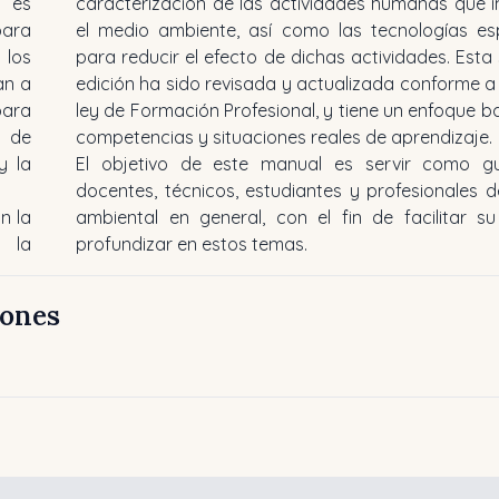
 es
caracterización de las actividades humanas que 
para
el medio ambiente, así como las tecnologías esp
 los
para reducir el efecto de dichas actividades. Est
an a
edición ha sido revisada y actualizada conforme a
para
ley de Formación Profesional, y tiene un enfoque 
s de
competencias y situaciones reales de aprendizaje.
y la
El objetivo de este manual es servir como g
docentes, técnicos, estudiantes y profesionales d
n la
ambiental en general, con el fin de facilitar s
y la
profundizar en estos temas.
iones