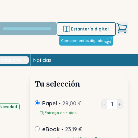
Estantería digital
Complementos digitales
rofesional
Noticias
Tu selección
Papel -
29,00 €
-
+
Novedad
Entrega en 4 días
eBook -
23,19 €