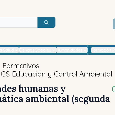
Buscar
la Salud
Ciencias Sociales
Humanidades
Formación P
s Formativos
GS Educación y Control Ambiental
ades humanas y
ática ambiental (segunda