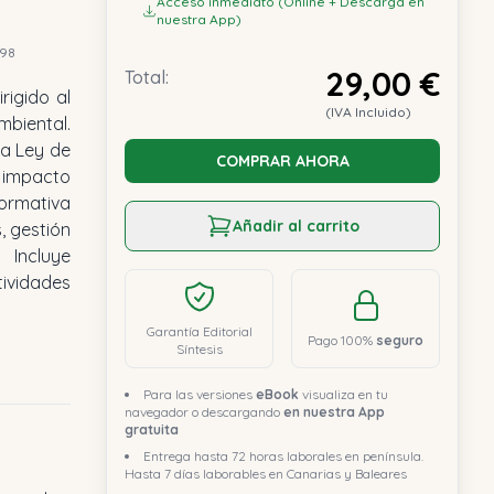
Acceso inmediato (Online + Descarga en
nuestra App)
198
29,00 €
Total:
rigido al
(IVA Incluido)
biental.
va Ley de
COMPRAR AHORA
n impacto
ormativa
Añadir al carrito
, gestión
 Incluye
tividades
Garantía Editorial
Pago 100%
seguro
Síntesis
Para las versiones
eBook
visualiza en tu
navegador o descargando
en nuestra App
gratuita
Entrega hasta 72 horas laborales en península.
Hasta 7 días laborables en Canarias y Baleares