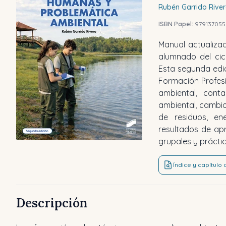
Rubén
Garrido Rive
ISBN Papel:
979137055
Manual actualizad
alumnado del cic
Esta segunda edi
Formación Profesi
ambiental, conta
ambiental, cambio 
de residuos, en
resultados de apr
grupales y práctic
Índice y capítulo
Descripción