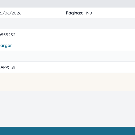
15/06/2026
Páginas:
198
0555252
cargar
 APP:
Sí