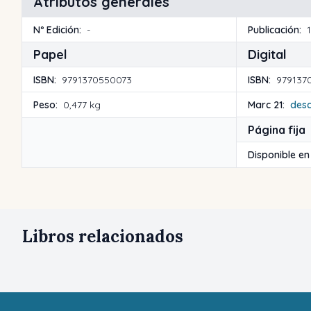
Atributos generales
Nº Edición:
-
Publicación:
Papel
Digital
ISBN:
9791370550073
ISBN:
979137
Peso:
0,477 kg
Marc 21:
des
Página fija
Disponible en
Libros relacionados