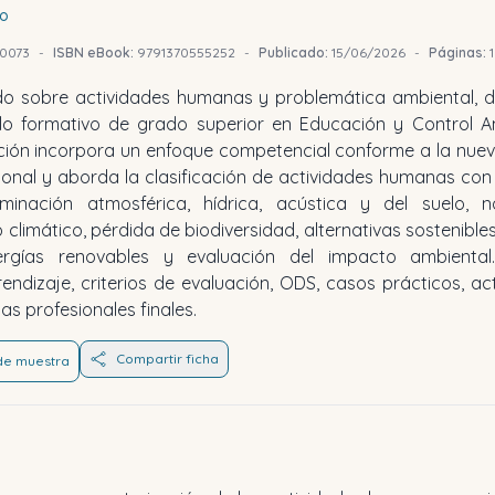
ro
0073
-
ISBN eBook:
9791370555252
-
Publicado:
15/06/2026
-
Páginas:
o sobre actividades humanas y problemática ambiental, di
lo formativo de grado superior en Educación y Control Am
ción incorpora un enfoque competencial conforme a la nue
onal y aborda la clasificación de actividades humanas co
minación atmosférica, hídrica, acústica y del suelo, n
climático, pérdida de biodiversidad, alternativas sostenibles
ergías renovables y evaluación del impacto ambiental.
endizaje, criterios de evaluación, ODS, casos prácticos, ac
as profesionales finales.
Compartir ficha
 de muestra