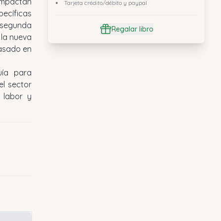
impactan
Tarjeta crédito/débito y paypal
ecíficas
a segunda
Regalar libro
 la nueva
basado en
uía para
el sector
u labor y