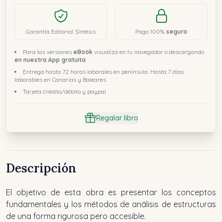
Garantía Editorial Síntesis
Pago 100%
seguro
Para las versiones
eBook
visualiza en tu navegador o descargando
en nuestra App gratuita
Entrega hasta 72 horas laborales en península. Hasta 7 días
laborables en Canarias y Baleares
Tarjeta crédito/débito y paypal
Regalar libro
Descripción
El objetivo de esta obra es presentar los conceptos
fundamentales y los métodos de análisis de estructuras
de una forma rigurosa pero accesible.