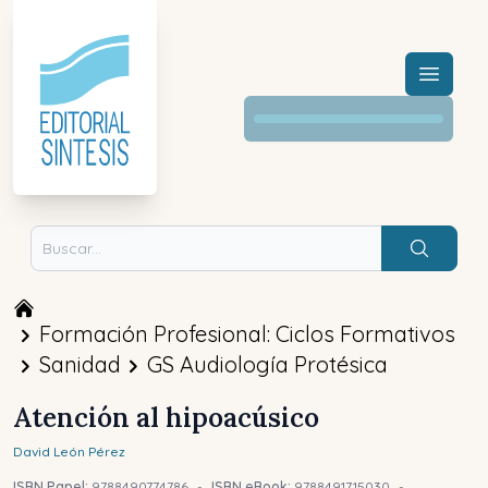
Menú a
Buscar
Formación Profesional: Ciclos Formativos
Sanidad
GS Audiología Protésica
Atención al hipoacúsico
David
León Pérez
ISBN Papel:
9788490774786
-
ISBN eBook:
9788491715030
-