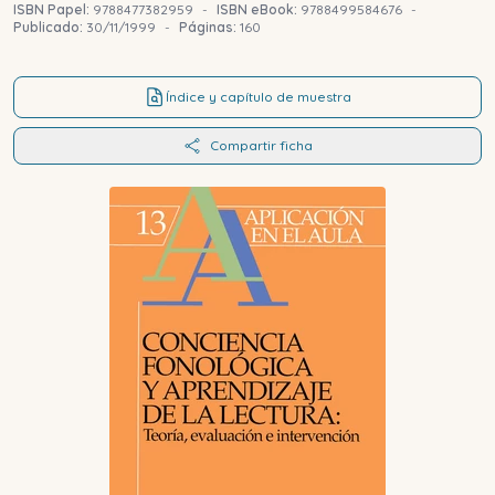
ISBN Papel:
9788477382959
-
ISBN eBook:
9788499584676
-
Publicado:
30/11/1999
-
Páginas:
160
Índice y capítulo de muestra
Compartir ficha