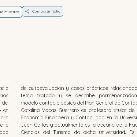
Compartir ficha
 de muestra
acio
n el
rios
e el
 del
modelo contable básico del Plan General de Contab
o en
Catalina Vacas Guerrero
es profesora titular de
para
Economía Financiera y Contabilidad en la Univer
e la
Juan Carlos y actualmente es la decana de la Fa
vado
Ciencias del Turismo de dicha universidad. Es