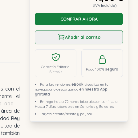
(IVA Incluido)
COMPRAR AHORA
Añadir al carrito
Garantía Editorial
Pago 100%
seguro
Síntesis
Para las versiones
eBook
visualiza en tu
navegador o descargando
en nuestra App
gratuita
Entrega hasta 72 horas laborales en península.
ilidad.
Hasta 7 días laborables en Canarias y Baleares
l área de
Tarjeta crédito/débito y paypal
sidad Rey
cultad de
 también