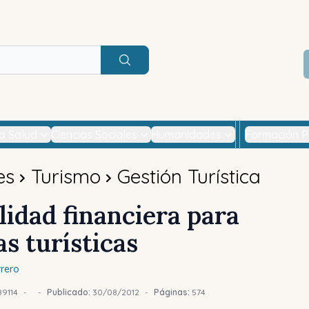
Buscar
la Salud
Ciencias Sociales
Humanidades
Formación P
es
Turismo
Gestión Turística
lidad financiera para
s turísticas
rero
9114
-
-
Publicado:
30/08/2012
-
Páginas:
574