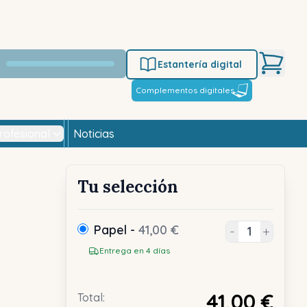
Estantería digital
Complementos digitales
rofesional
Noticias
Tu selección
Papel -
41,00 €
-
+
Entrega en 4 días
41,00 €
Total: