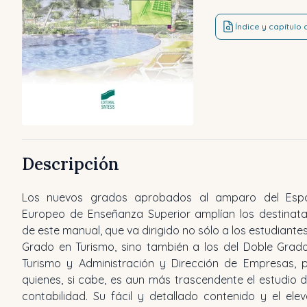
Índice y capítulo
Descripción
Los nuevos grados aprobados al amparo del Esp
de autoevaluación y casos prácticos relacionados co
Europeo de Enseñanza Superior amplían los destinata
tema tratado y se describe pormenorizadament
de este manual, que va dirigido no sólo a los estudiantes
Grado en Turismo, sino también a los del Doble Grad
Turismo y Administración y Dirección de Empresas, 
quienes, si cabe, es aun más trascendente el estudio d
contabilidad. Su fácil y detallado contenido y el ele