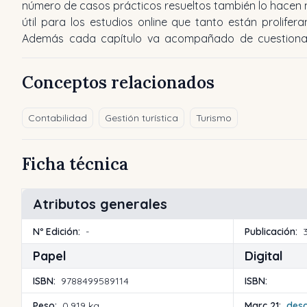
número de casos prácticos resueltos también lo hacen
útil para los estudios online que tanto están prolifera
Además cada capítulo va acompañado de cuestiona
Conceptos relacionados
Contabilidad
Gestión turística
Turismo
Ficha técnica
Atributos generales
Nº Edición:
-
Publicación:
Papel
Digital
ISBN:
9788499589114
ISBN:
Peso:
0,919 kg
Marc 21:
des