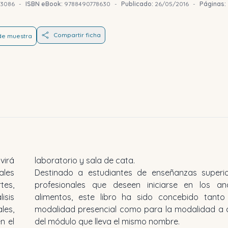
73086
-
ISBN eBook:
9788490778630
-
Publicado:
26/05/2016
-
Páginas:
Compartir ficha
 de muestra
virá
laboratorio y sala de cata.
ales
Destinado a estudiantes de enseñanzas superi
tes,
profesionales que deseen iniciarse en los aná
sis
alimentos, este libro ha sido concebido tanto
les,
modalidad presencial como para la modalidad a d
n el
del módulo que lleva el mismo nombre.