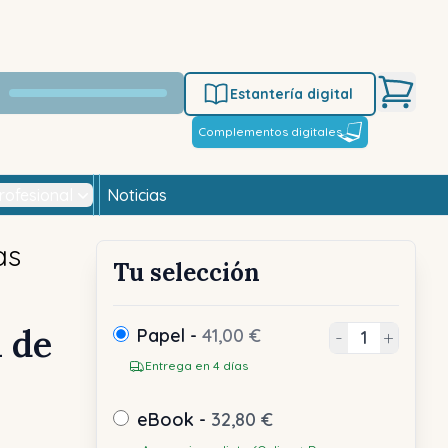
Estantería digital
Complementos digitales
rofesional
Noticias
as
Tu selección
l de
Papel -
41,00 €
-
+
Entrega en 4 días
eBook -
32,80 €