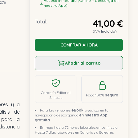
Acceso inmediato (Online + Descarga en
276
nuestra App)
41,00 €
Total:
(IVA Incluido)
COMPRAR AHORA
Añadir al carrito
Garantía Editorial
Pago 100%
seguro
Síntesis
ores y a
Para las versiones
eBook
visualiza en tu
lisis de
navegador o descargando
en nuestra App
 para la
gratuita
istancia
Entrega hasta 72 horas laborales en península.
Hasta 7 días laborables en Canarias y Baleares