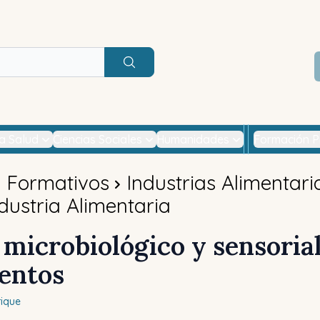
Buscar
la Salud
Ciencias Sociales
Humanidades
Formación P
s Formativos
Industrias Alimentari
dustria Alimentaria
 microbiológico y sensoria
mentos
rique