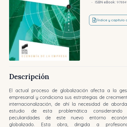
-
ISBN eBook:
97884
Índice y capítulo
Descripción
El actual proceso de globalización afecta a la ges
aspectos de gran actualidad como son las nuevas fo
empresarial y condiciona sus estrategias de crecimien
y estrategias de crecimiento e internacionalizac
internacionalización, de ahí la necesidad de aborda
haciendo especial referencia a las nuevas rede
estudio de esta problemática considerando 
empresas, y asimismo presenta en los anexos finales d
peculiaridades de este nuevo entorno económ
de interés sobre el tejido empresarial turístico español 
globalizado. Esta obra, dirigida a profesiona