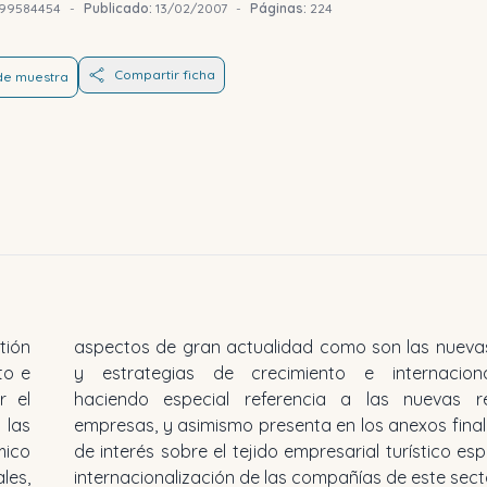
99584454
-
Publicado:
13/02/2007
-
Páginas:
224
Compartir ficha
 de muestra
tión
rmas
to e
ión,
r el
s de
las
atos
ico
y la
les,
internacionalización de las compañías de este sect