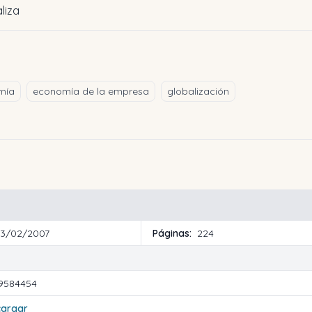
liza
mía
economía de la empresa
globalización
13/02/2007
Páginas:
224
9584454
cargar