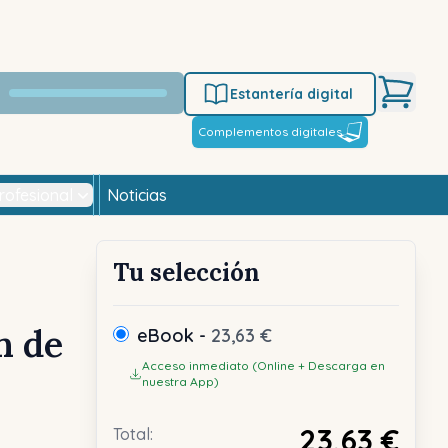
Estantería digital
Complementos digitales
rofesional
Noticias
Tu selección
n de
eBook -
23,63 €
Acceso inmediato (Online + Descarga en
nuestra App)
23,63 €
Total: