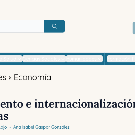
Buscar
la Salud
Ciencias Sociales
Humanidades
Formación P
es
Economía
ento e internacionalizació
as
Rojo
-
Ana Isabel
Gaspar González