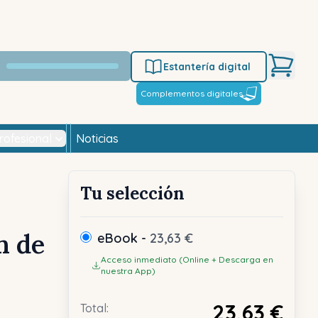
Estantería digital
Complementos digitales
rofesional
Noticias
Tu selección
n de
eBook -
23,63 €
Acceso inmediato (Online + Descarga en
nuestra App)
23,63 €
Total: