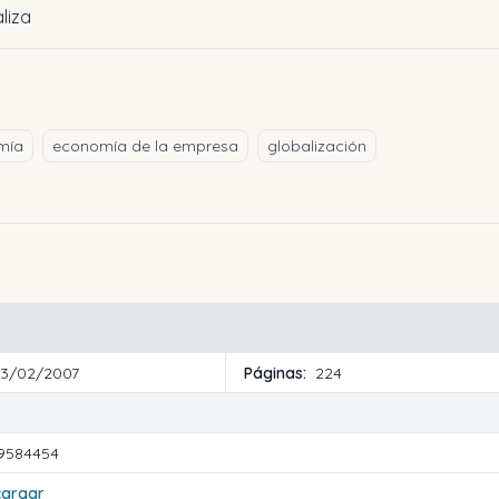
liza
mía
economía de la empresa
globalización
13/02/2007
Páginas:
224
9584454
cargar