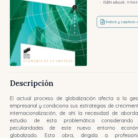
-
ISBN eBook:
97884
Índice y capítulo
Descripción
El actual proceso de globalización afecta a la ges
aspectos de gran actualidad como son las nuevas fo
empresarial y condiciona sus estrategias de crecimien
y estrategias de crecimiento e internacionalizac
internacionalización, de ahí la necesidad de aborda
haciendo especial referencia a las nuevas rede
estudio de esta problemática considerando 
empresas, y asimismo presenta en los anexos finales d
peculiaridades de este nuevo entorno económ
de interés sobre el tejido empresarial turístico español 
globalizado. Esta obra, dirigida a profesiona