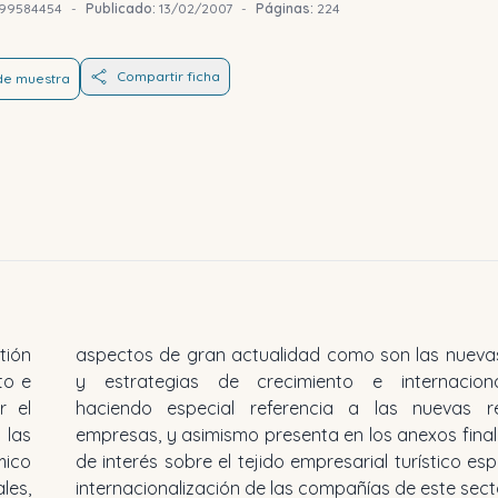
99584454
-
Publicado:
13/02/2007
-
Páginas:
224
Compartir ficha
 de muestra
tión
rmas
to e
ión,
r el
s de
las
atos
ico
y la
les,
internacionalización de las compañías de este sect