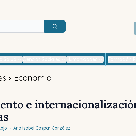
Buscar
la Salud
Ciencias Sociales
Humanidades
Formación P
es
Economía
ento e internacionalizació
as
Rojo
-
Ana Isabel
Gaspar González