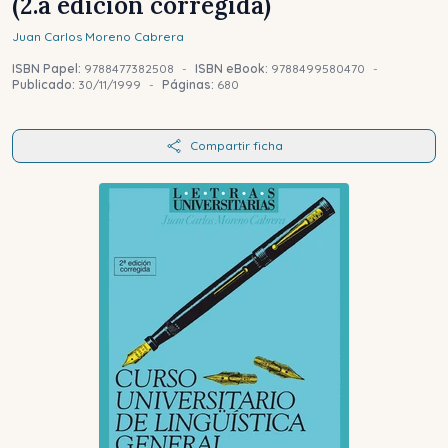
(2.a edición corregida)
Juan Carlos
Moreno Cabrera
ISBN Papel:
9788477382508
-
ISBN eBook:
9788499580470
-
Publicado:
30/11/1999
-
Páginas:
680
Compartir ficha