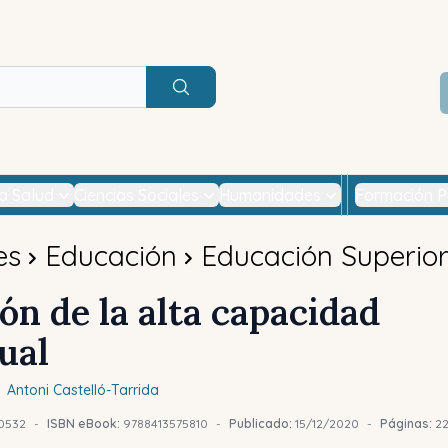
Buscar
la Salud
Ciencias Sociales
Humanidades
Formación P
es
Educación
Educación Superio
ón de la alta capacidad
ual
Antoni
Castelló-Tarrida
0532
-
ISBN eBook:
9788413575810
-
Publicado:
15/12/2020
-
Páginas:
2