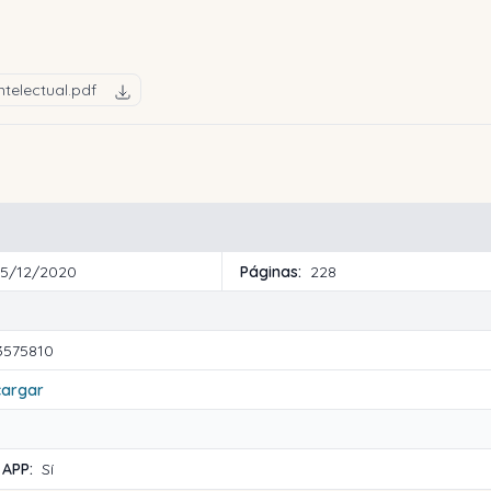
telectual.pdf
15/12/2020
Páginas:
228
3575810
cargar
 APP:
Sí