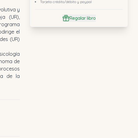
Tarjeta crédito/débito y paypal
olutiva y
ja (UR),
Regalar libro
 Programa
dirige el
des (UR)
sicología
tónoma de
 procesos
ía de la