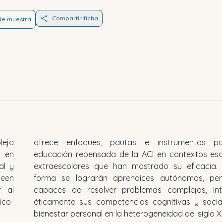
Compartir ficha
 de muestra
leja
ofrece enfoques, pautas e instrumentos p
a en
educación repensada de la ACI en contextos esc
al y
extraescolares que han mostrado su eficacia.
seen
forma se lograrán aprendices autónomos, pe
r al
capaces de resolver problemas complejos, in
ico-
éticamente sus competencias cognitivas y socia
bienestar personal en la heterogeneidad del siglo X