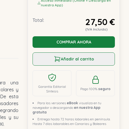
Acceso inmediato (Online + Descarga en
nuestra App)
27,50 €
Total:
(IVA Incluido)
COMPRAR AHORA
Añadir al carrito
ara una
Garantía Editorial
olares y
Pago 100%
seguro
Síntesis
 De esta
nsadores
Para las versiones
eBook
visualiza en tu
navegador o descargando
en nuestra App
tegrando
gratuita
les y su
Entrega hasta 72 horas laborales en península.
XI.
Hasta 7 días laborables en Canarias y Baleares