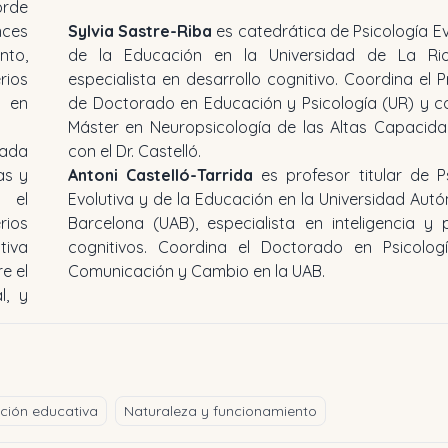
orde
nces
Sylvia Sastre-Riba
es catedrática de Psicología Ev
nto,
de la Educación en la Universidad de La Rio
rios
especialista en desarrollo cognitivo. Coordina el
s en
de Doctorado en Educación y Psicología (UR) y co
Máster en Neuropsicología de las Altas Capacida
sada
con el Dr. Castelló.
as y
Antoni Castelló-Tarrida
es profesor titular de P
 el
Evolutiva y de la Educación en la Universidad Au
rios
Barcelona (UAB), especialista en inteligencia y
tiva
cognitivos. Coordina el Doctorado en Psicolog
e el
Comunicación y Cambio en la UAB.
l, y
nción educativa
Naturaleza y funcionamiento