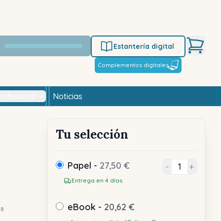
Estantería digital
Complementos digitales
rofesional
Noticias
r
Tu selección
Papel -
27,50 €
-
+
Entrega en 4 días
eBook -
20,62 €
28