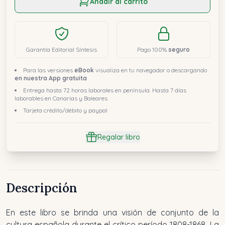
Añadir al carrito
Garantía Editorial Síntesis
Pago 100%
seguro
Para las versiones
eBook
visualiza en tu navegador o descargando
en nuestra App gratuita
Entrega hasta 72 horas laborales en península. Hasta 7 días
laborables en Canarias y Baleares
Tarjeta crédito/débito y paypal
Regalar libro
Descripción
En este libro se brinda una visión de conjunto de la
cultura española durante el crítico período 1808-1868
.
La