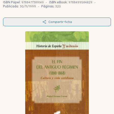
ISBN Papel:
9788477389149
-
ISBN eBook:
9788499584829
-
Publicado:
30/11/1999
-
Páginas:
320
Compartir ficha