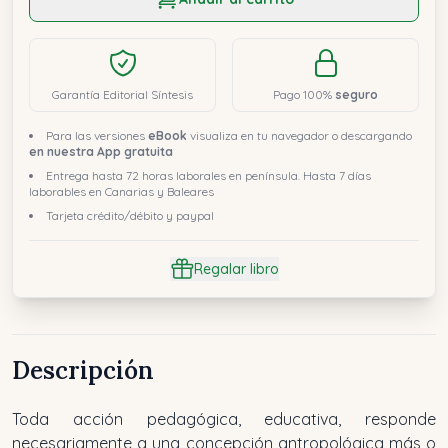
Garantía Editorial Síntesis
Pago 100%
seguro
Para las versiones
eBook
visualiza en tu navegador o descargando
en nuestra App gratuita
Entrega hasta 72 horas laborales en península. Hasta 7 días
laborables en Canarias y Baleares
Tarjeta crédito/débito y paypal
Regalar libro
Descripción
Toda acción pedagógica, educativa, responde
necesariamente a una concepción antropológica más o