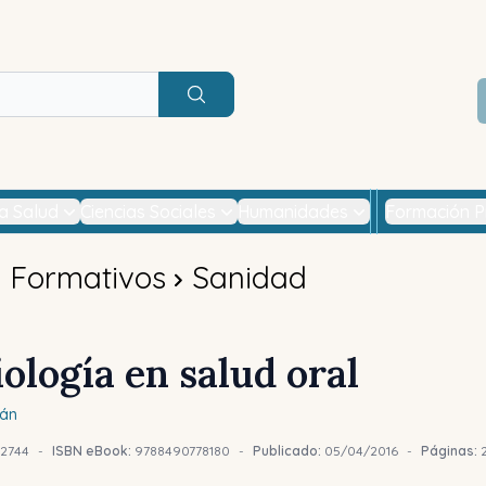
Buscar
la Salud
Ciencias Sociales
Humanidades
Formación P
s Formativos
Sanidad
ología en salud oral
án
2744
-
ISBN eBook:
9788490778180
-
Publicado:
05/04/2016
-
Páginas: