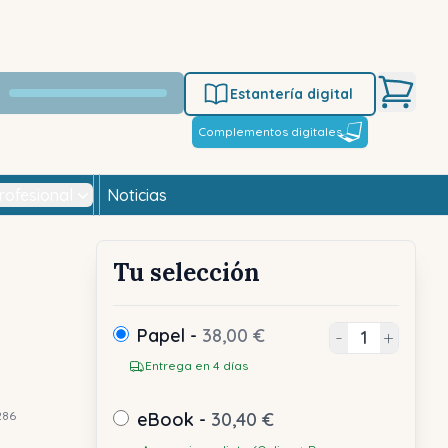
Estantería digital
Complementos digitales
rofesional
Noticias
Tu selección
Papel -
38,00 €
-
+
Entrega en 4 días
286
eBook -
30,40 €