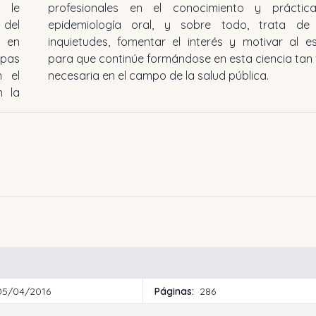
e le
profesionales en el conocimiento y prácti
 del
epidemiología oral, y sobre todo, trata de
s en
inquietudes, fomentar el interés y motivar al e
apas
para que continúe formándose en esta ciencia tan 
n el
necesaria en el campo de la salud pública.
n la
05/04/2016
Páginas:
286