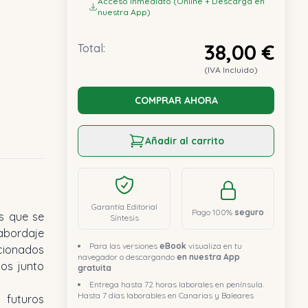
Acceso inmediato (Online + Descarga en
nuestra App)
38,00 €
Total:
(IVA Incluido)
COMPRAR AHORA
Añadir al carrito
Garantía Editorial
Pago 100%
seguro
s que se
Síntesis
 abordaje
Para las versiones
eBook
visualiza en tu
cionados
navegador o descargando
en nuestra App
cos junto
gratuita
Entrega hasta 72 horas laborales en península.
Hasta 7 días laborables en Canarias y Baleares
s futuros