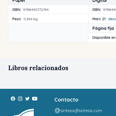
Papel
Digital
ISBN:
9788490772744
ISBN:
978849
Peso:
0,656 kg
Marc 21:
des
Página fija
Disponible en
Libros relacionados
Contacto
sintesis@sintesis.com