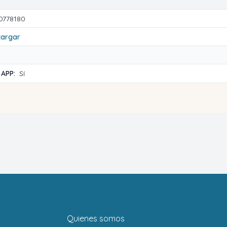
0778180
cargar
 APP:
Sí
Quienes somos