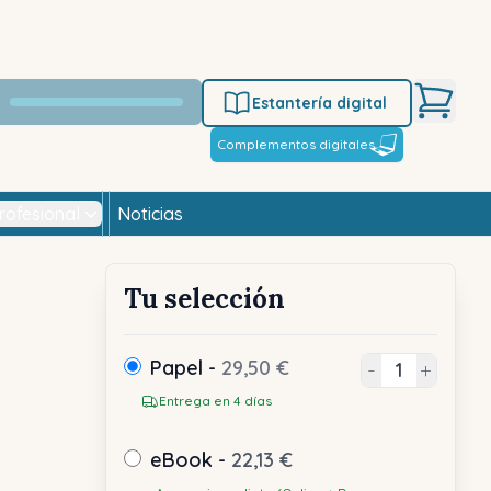
Estantería digital
Complementos digitales
rofesional
Noticias
Tu selección
Papel -
29,50 €
-
+
Entrega en 4 días
eBook -
22,13 €