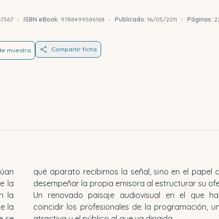
7367
-
ISBN eBook:
9788499586168
-
Publicado:
16/05/2011
-
Páginas:
2
Compartir ficha
 de muestra
túan
debe
e la
desempeñar la propia emisora al estructurar su ofe
n la
Un renovado paisaje audiovisual en el que h
e la
coincidir los profesionales de la programación, u
e se
atractiva y el público al que va dirigida.