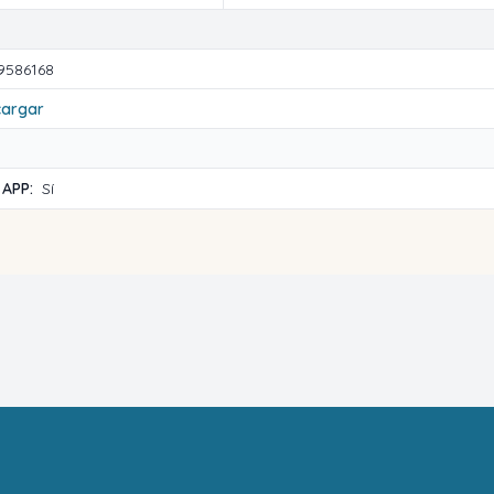
9586168
cargar
 APP:
Sí