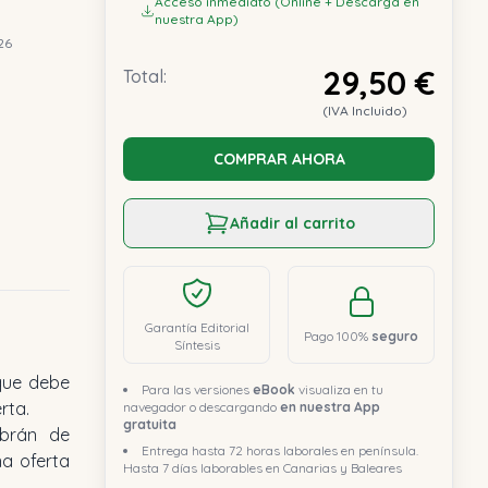
Acceso inmediato (Online + Descarga en
nuestra App)
26
29,50 €
Total:
(IVA Incluido)
COMPRAR AHORA
Añadir al carrito
Garantía Editorial
Pago 100%
seguro
Síntesis
Para las versiones
eBook
visualiza en tu
rta.
navegador o descargando
en nuestra App
gratuita
abrán de
Entrega hasta 72 horas laborales en península.
na oferta
Hasta 7 días laborables en Canarias y Baleares