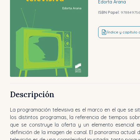
Edorta
Arana
ISBN Papel:
978849756
Índice y capítulo
Descripción
La programación televisiva es el marco en el que se si
qué aparato recibimos la señal, sino en el papel que 
los distintos programas, la referencia de tiempos sobr
que se construye la oferta y un elemento esencial e
definición de la imagen de canal. El panorama actual d
televisión es de una complejidad inusitada, tanto porqu