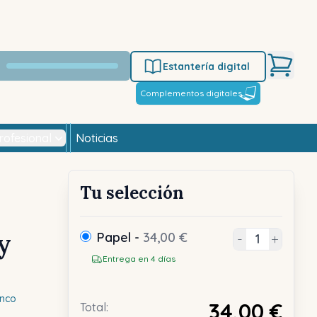
Estantería digital
Complementos digitales
rofesional
Noticias
Tu selección
y
Papel -
34,00 €
-
+
Entrega en 4 días
anco
34,00 €
Total: