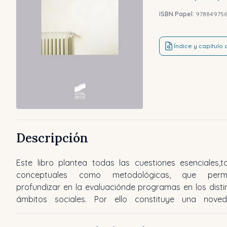
ISBN Papel:
97884975
Índice y capítulo
Descripción
Este libro plantea todas las cuestiones esenciales,t
aportación tanto en los planos científico y acadé
conceptuales como metodológicas, que permi
como en el profesional y jurídico que valora, enjuic
profundizar en la evaluaciónde programas en los disti
examina los resultados de las acciones públicas con el
ámbitos sociales. Por ello constituye una nove