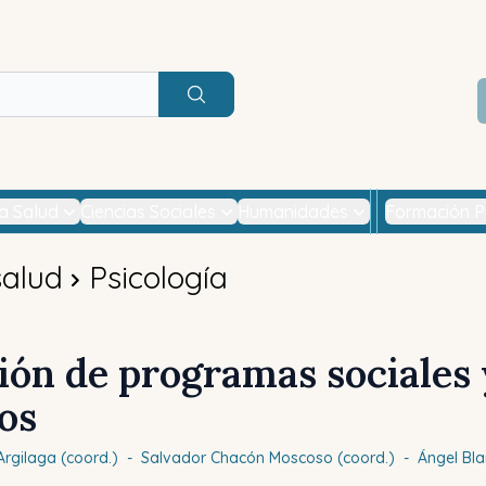
Buscar
la Salud
Ciencias Sociales
Humanidades
Formación P
salud
Psicología
ión de programas sociales 
ios
rgilaga (coord.)
-
Salvador
Chacón Moscoso (coord.)
-
Ángel
Bl