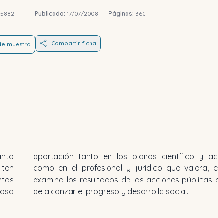
65882
-
-
Publicado:
17/07/2008
-
Páginas:
360
Compartir ficha
 de muestra
anto
mico
ten
ia y
ntos
 fin
dosa
de alcanzar el progreso y desarrollo social.