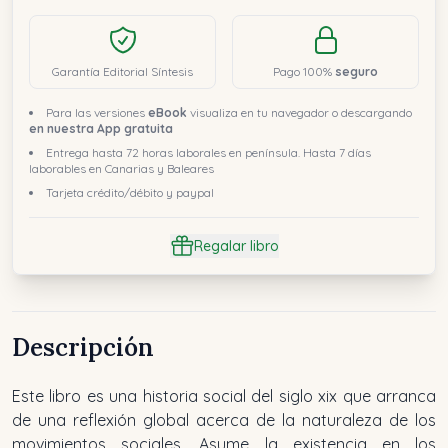
Garantía Editorial Síntesis
Pago 100%
seguro
Para las versiones
eBook
visualiza en tu navegador o descargando
en nuestra App gratuita
Entrega hasta 72 horas laborales en península. Hasta 7 días
laborables en Canarias y Baleares
Tarjeta crédito/débito y paypal
Regalar libro
Descripción
Este libro es una historia social del siglo xix que arranca
de una reflexión global acerca de la naturaleza de los
movimientos sociales. Asume la existencia en los