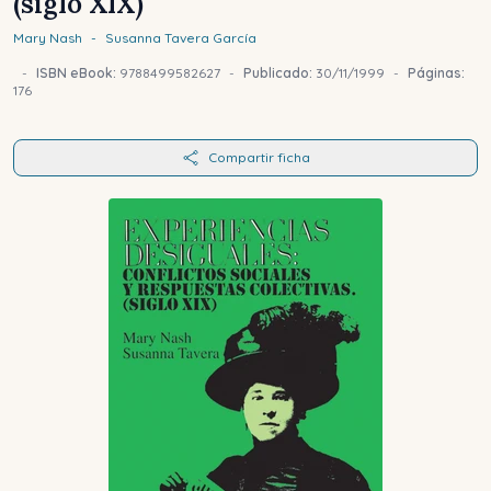
(siglo XIX)
Mary
Nash
-
Susanna
Tavera García
-
ISBN eBook:
9788499582627
-
Publicado:
30/11/1999
-
Páginas:
176
Compartir ficha