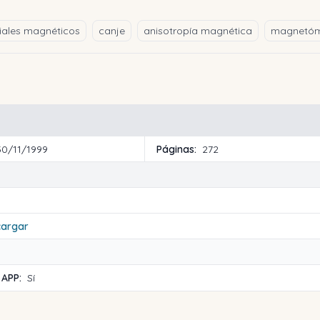
iales magnéticos
canje
anisotropía magnética
magnetóm
30/11/1999
Páginas:
272
cargar
 APP:
Sí