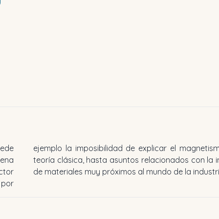
uede
r la
uena
ería
ctor
de materiales muy próximos al mundo de la industri
 por