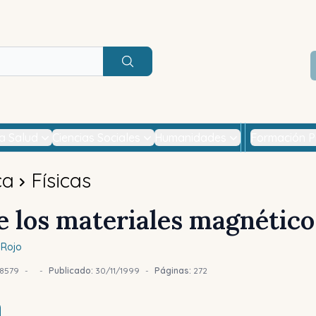
Buscar
la Salud
Ciencias Sociales
Humanidades
Formación P
ca
Físicas
de los materiales magnético
Rojo
8579
-
-
Publicado:
30/11/1999
-
Páginas:
272