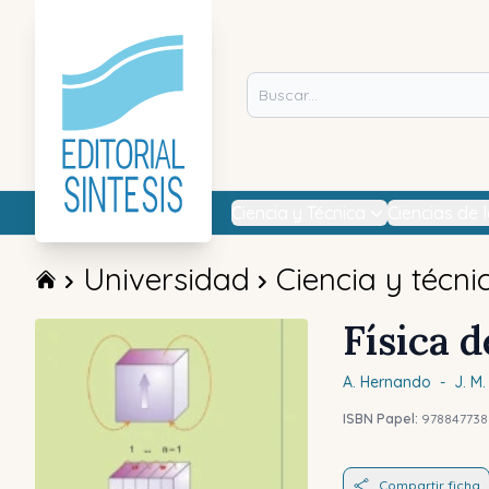
Ciencia y Técnica
Ciencias de 
Universidad
Ciencia y técni
Física 
A.
Hernando
-
J. M.
ISBN Papel:
978847738
Compartir ficha