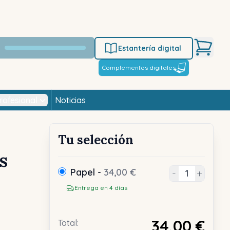
Estantería digital
Complementos digitales
rofesional
Noticias
Tu selección
s
Papel -
34,00 €
-
+
Entrega en 4 días
34,00 €
Total: