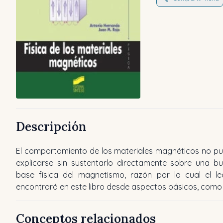
Descripción
El comportamiento de los materiales magnéticos no p
ejemplo la imposibilidad de explicar el magnetismo po
explicarse sin sustentarlo directamente sobre una b
teoría clásica, hasta asuntos relacionados con la ingeni
base física del magnetismo, razón por la cual el le
encontrará en este libro desde aspectos básicos, como
Conceptos relacionados