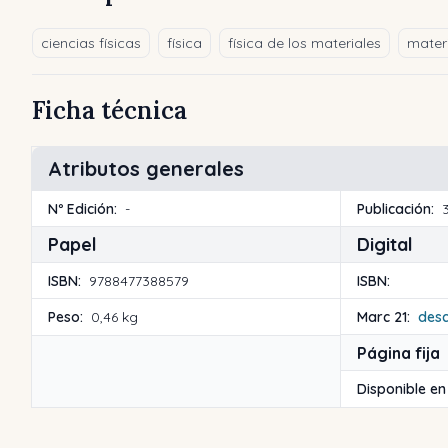
ciencias físicas
física
física de los materiales
mater
Ficha técnica
Atributos generales
Nº Edición:
-
Publicación:
Papel
Digital
ISBN:
9788477388579
ISBN:
Peso:
0,46 kg
Marc 21:
des
Página fija
Disponible en