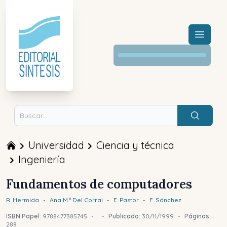
Menú a
Buscar
Universidad
Ciencia y técnica
Ingeniería
Fundamentos de computadores
R.
Hermida
-
Ana M.ª
Del Corral
-
E.
Pastor
-
F.
Sánchez
ISBN Papel:
9788477385745
-
-
Publicado:
30/11/1999
-
Páginas:
288