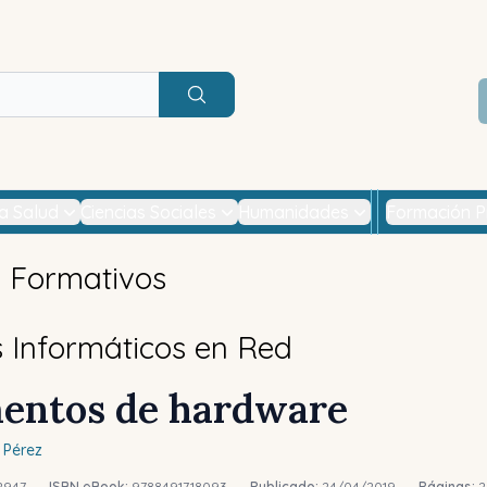
Buscar
la Salud
Ciencias Sociales
Humanidades
Formación P
s Formativos
 Informáticos en Red
entos de hardware
 Pérez
2947
-
ISBN eBook:
9788491718093
-
Publicado:
24/04/2019
-
Páginas:
2