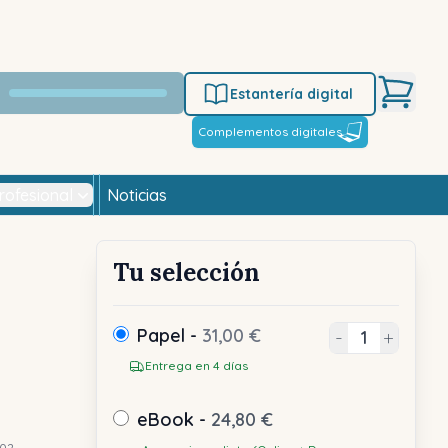
Estantería digital
Complementos digitales
rofesional
Noticias
Tu selección
Papel -
31,00 €
-
+
Entrega en 4 días
eBook -
24,80 €
02