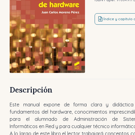
Índice y capítulo
Descripción
Este manual expone de forma clara y didáctica
fundamentos del hardware, conocimientos imprescindi
para el alumnado de Administración de Siste
Informáticos en Red y para cualquier técnico informátic
A lo largo de este libro el lector trabajará conceptos 
práctico y con numerosos ejercicios propuestos y resue