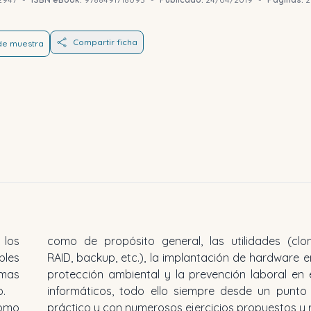
Compartir ficha
 de muestra
 los
como de propósito general, las utilidades (clon
bles
RAID, backup, etc.), la implantación de hardware e
mas
protección ambiental y la prevención laboral en
o.
informáticos, todo ello siempre desde un punto 
como
ltos