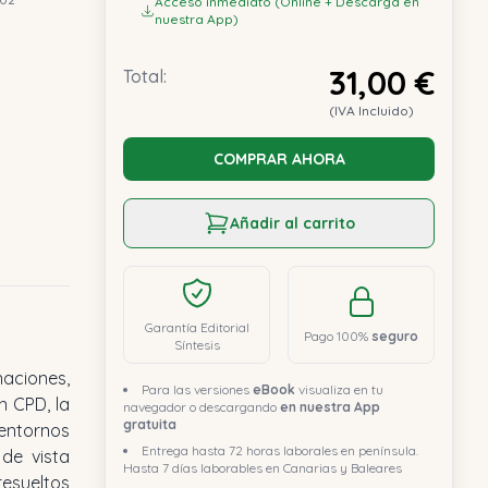
Acceso inmediato (Online + Descarga en
nuestra App)
31,00 €
Total:
(IVA Incluido)
COMPRAR AHORA
Añadir al carrito
Garantía Editorial
Pago 100%
seguro
Síntesis
aciones,
Para las versiones
eBook
visualiza en tu
n CPD, la
navegador o descargando
en nuestra App
gratuita
 entornos
Entrega hasta 72 horas laborales en península.
de vista
Hasta 7 días laborables en Canarias y Baleares