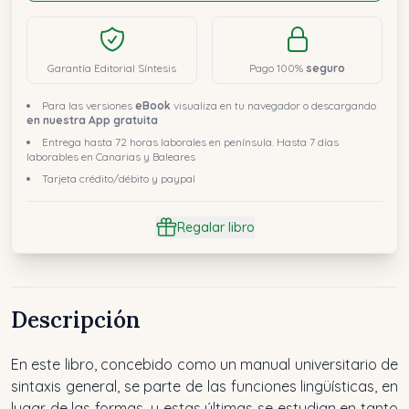
Garantía Editorial Síntesis
Pago 100%
seguro
Para las versiones
eBook
visualiza en tu navegador o descargando
en nuestra App gratuita
Entrega hasta 72 horas laborales en península. Hasta 7 días
laborables en Canarias y Baleares
Tarjeta crédito/débito y paypal
Regalar libro
Descripción
En este libro, concebido como un manual universitario de
sintaxis general, se parte de las funciones lingüísticas, en
lugar de las formas, y estas últimas se estudian en tanto