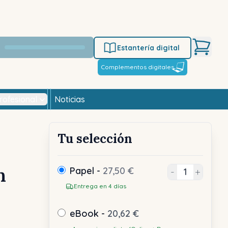
Estantería digital
Complementos digitales
rofesional
Noticias
Tu selección
n
Papel -
27,50 €
-
+
Entrega en 4 días
eBook -
20,62 €