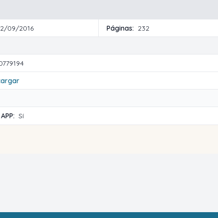
12/09/2016
Páginas:
232
0779194
cargar
 APP:
Sí