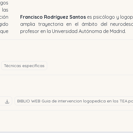
ogos
 las
ción
Francisco Rodríguez Santos
es psicólogo y logo
gido
amplia trayectoria en el ámbito del neurodesar
 que
profesor en la Universidad Autónoma de Madrid.
Técnicas específicas
BIBLIO WEB Guia de intervencion logopedica en los TEA.p