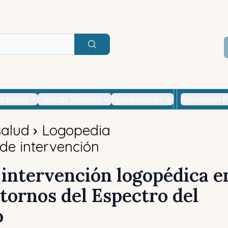
Buscar
la Salud
Ciencias Sociales
Humanidades
Formación P
salud
Logopedia
de intervención
 intervención logopédica e
stornos del Espectro del
o