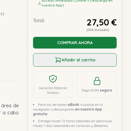
Acceso inmediato (Online + Descarga en
nuestra App)
232
27,50 €
Total:
(IVA Incluido)
COMPRAR AHORA
Añadir al carrito
Garantía Editorial
Pago 100%
seguro
Síntesis
Para las versiones
eBook
visualiza en tu
l área de
navegador o descargando
en nuestra App
r a cabo
gratuita
Entrega hasta 72 horas laborales en península.
Hasta 7 días laborables en Canarias y Baleares