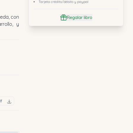
Tarjeta crédito/débito y paypal
peda, con
Regalar libro
rollo, y
df