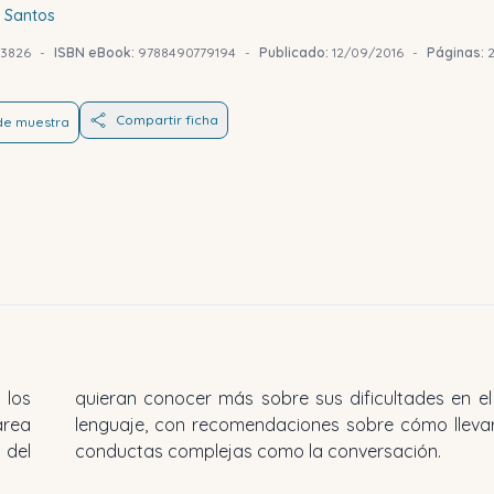
 Santos
73826
-
ISBN eBook:
9788490779194
-
Publicado:
12/09/2016
-
Páginas:
Compartir ficha
 de muestra
 los
quieran conocer más sobre sus dificultades en e
área
lenguaje, con recomendaciones sobre cómo lleva
 del
conductas complejas como la conversación.