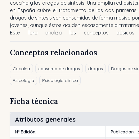
cocaína y las drogas de síntesis. Una amplia red asisten
psicológico y se exponen los abordajes terapéuticos
en España cubre el tratamiento de las dos primeras.
eficaces. También se presenta una guía para el paci
drogas de síntesis son consumidas de forma masiva por
que puede ser utilizada por éste directamente o 
jóvenes, aunque éstos acuden escasamente a tratamie
Este libro analiza los conceptos básicos
Conceptos relacionados
Cocaína
consumo de drogas
drogas
Drogas de sín
Psicología
Psicología clínica
Ficha técnica
Atributos generales
Nº Edición:
-
Publicación: