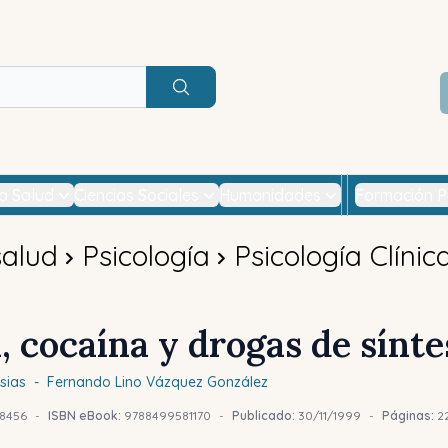
Buscar
la Salud
Ciencias Sociales
Humanidades
Formación P
salud
Psicología
Psicología Clínic
, cocaína y drogas de sínte
sias
-
Fernando
Lino Vázquez González
8456
-
ISBN eBook:
9788499581170
-
Publicado:
30/11/1999
-
Páginas:
2