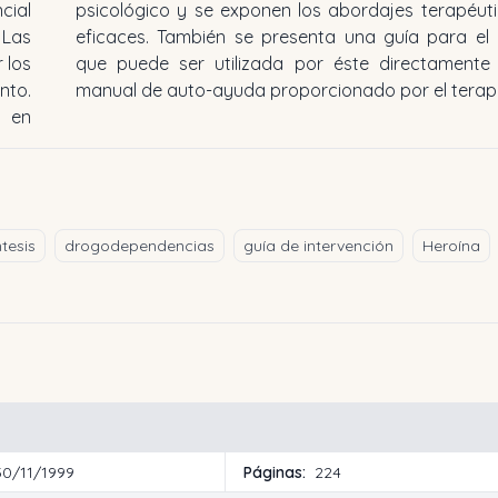
cial
 más
 Las
ente
 los
como
nto.
manual de auto-ayuda proporcionado por el terap
 en
tesis
drogodependencias
guía de intervención
Heroína
30/11/1999
Páginas:
224