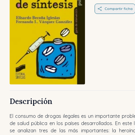
Compartir ficha
Descripción
El consumo de drogas ilegales es un importante prob
drogodependencias, la etiología del trastorno, la evalua
de salud pública en los países desarrollados. En este l
clínica, los problemas que acarrea el consumo 
se analizan tres de las más importantes: la heroína
tratamiento. Se hace especial énfasis en el tratami