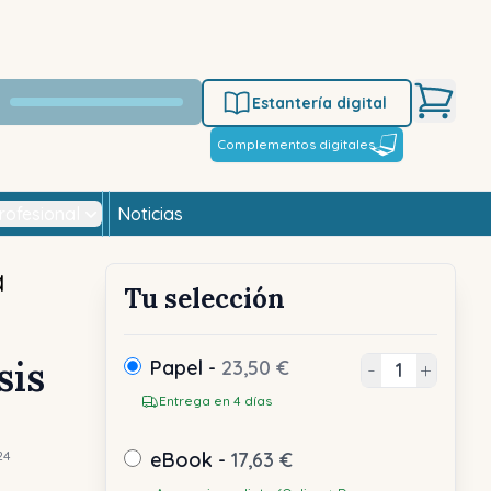
Estantería digital
Complementos digitales
rofesional
Noticias
a
Tu selección
sis
Papel -
23,50 €
-
+
Entrega en 4 días
24
eBook -
17,63 €