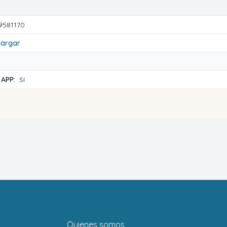
9581170
cargar
 APP:
Sí
Quienes somos