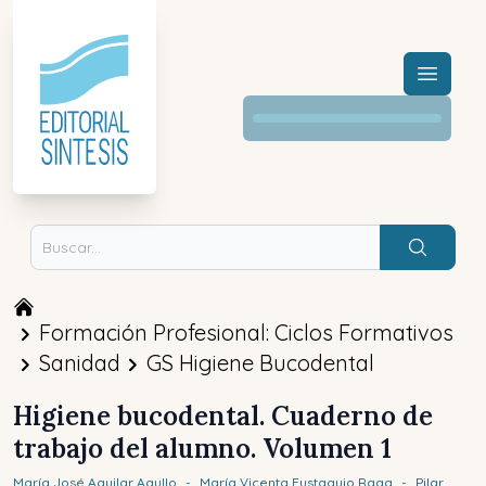
Menú a
Buscar
Formación Profesional: Ciclos Formativos
Sanidad
GS Higiene Bucodental
Higiene bucodental. Cuaderno de
trabajo del alumno. Volumen 1
María José
Aguilar Agullo
-
María Vicenta
Eustaquio Raga
-
Pilar