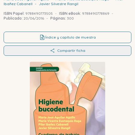
Ibañez Cabanell
-
Javier
Silvestre Rangil
ISBN Papel:
9788490773505
-
ISBN eBook:
9788490778869
-
Publicado:
20/06/2016
-
Páginas:
300
Índice y capítulo de muestra
Compartir ficha