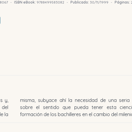
8067
-
ISBN eBook:
9788499583082
-
Publicado:
30/11/1999
-
Páginas:
s y,
xión
 del
n la
e la
formación de los bachilleres en el cambio del mileni