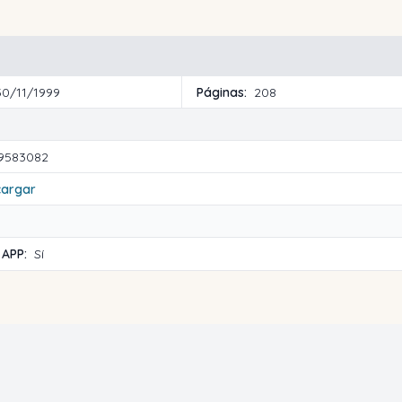
30/11/1999
Páginas:
208
9583082
cargar
 APP:
Sí