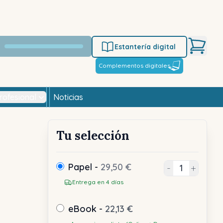
Estantería digital
Complementos digitales
rofesional
Noticias
Tu selección
Papel -
29,50 €
-
+
Entrega en 4 días
eBook -
22,13 €