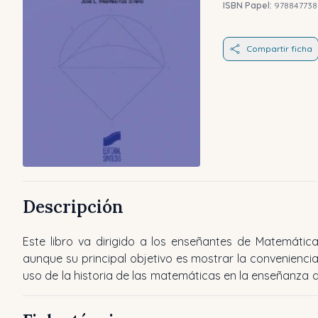
ISBN Papel:
978847738
Compartir ficha
Descripción
Este libro va dirigido a los enseñantes de Matemática
misma, subyace ahí la necesidad de una seria refle
aunque su principal objetivo es mostrar la conveniencia
sobre el sentido que pueda tener esta ciencia e
uso de la historia de las matemáticas en la enseñanza d