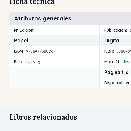
Ficha técnica
Atributos generales
Nº Edición:
-
Publicación:
Papel
Digital
ISBN:
9788477388067
ISBN:
978849
Peso:
0,26 kg
Marc 21:
des
Página fija
Disponible en
Libros relacionados