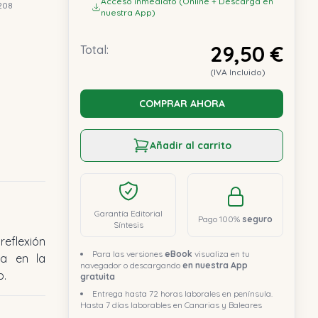
Acceso inmediato (Online + Descarga en
208
nuestra App)
29,50 €
Total:
(IVA Incluido)
COMPRAR AHORA
Añadir al carrito
Garantía Editorial
Pago 100%
seguro
Síntesis
Para las versiones
eBook
visualiza en tu
navegador o descargando
en nuestra App
o.
gratuita
Entrega hasta 72 horas laborales en península.
Hasta 7 días laborables en Canarias y Baleares