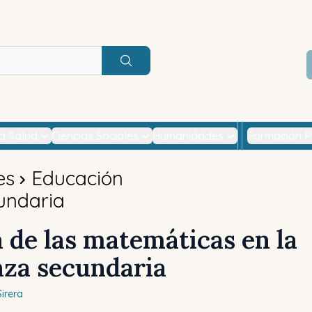
Buscar
la Salud
Ciencias Sociales
Humanidades
Formación P
es
Educación
undaria
a de las matemáticas en la
za secundaria
irera