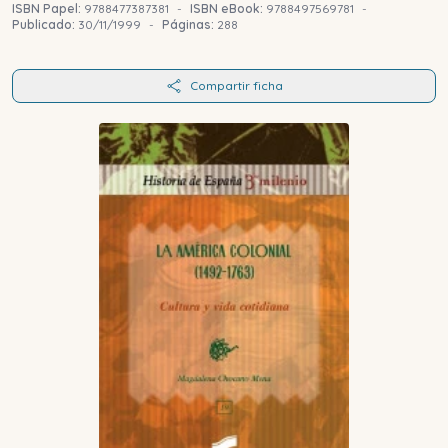
ISBN Papel:
9788477387381
-
ISBN eBook:
9788497569781
-
Publicado:
30/11/1999
-
Páginas:
288
Compartir ficha