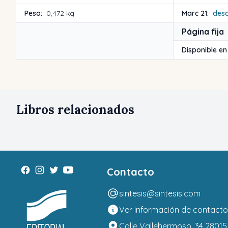
Peso:
0,472 kg
Marc 21:
des
Página fija
Disponible en
Libros relacionados
Contacto
sintesis@sintesis.com
Ver información de contacto
Calle Vallehermoso, 34 28015