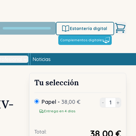
Estantería digital
Complementos digitales
rofesional
Noticias
Tu selección
IV-
Papel -
38,00 €
-
+
Entrega en 4 días
38,00 €
Total: