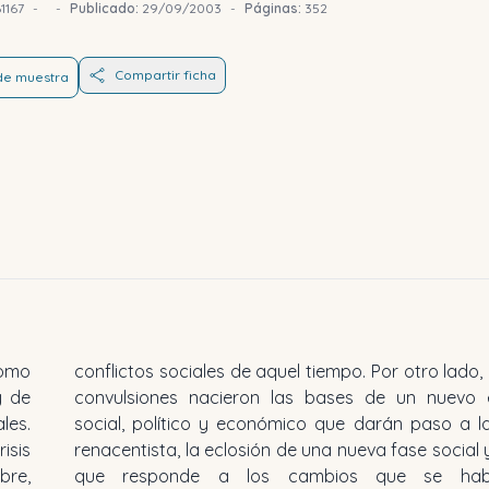
1167
-
-
Publicado:
29/09/2003
-
Páginas:
352
Compartir ficha
 de muestra
como
stas
y de
brio
les.
ropa
isis
ural
bre,
ido