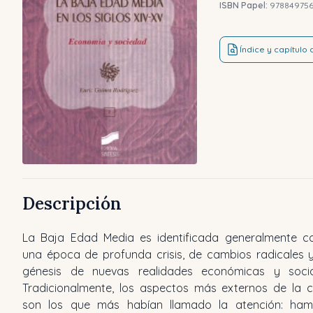
ISBN Papel:
978849756
Índice y capítulo
Descripción
La Baja Edad Media es identificada generalmente 
conflictos sociales de aquel tiempo. Por otro lado, de e
una época de profunda crisis, de cambios radicales 
convulsiones nacieron las bases de un nuevo equili
génesis de nuevas realidades económicas y socia
social, político y económico que darán paso a la Eu
Tradicionalmente, los aspectos más externos de la cr
renacentista, la eclosión de una nueva fase social y cult
son los que más habían llamado la atención: ham
que responde a los cambios que se habían 