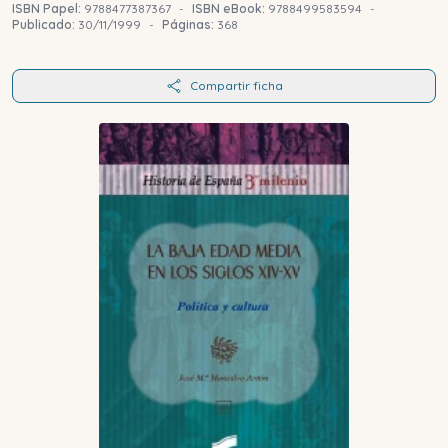
ISBN Papel:
9788477387367
-
ISBN eBook:
9788499583594
-
Publicado:
30/11/1999
-
Páginas:
368
Compartir ficha