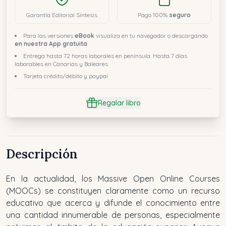
Garantía Editorial Síntesis
Pago 100%
seguro
Para las versiones
eBook
visualiza en tu navegador o descargando
en nuestra App gratuita
Entrega hasta 72 horas laborales en península. Hasta 7 días
laborables en Canarias y Baleares
Tarjeta crédito/débito y paypal
Regalar libro
Descripción
En la actualidad, los Massive Open Online Courses
(MOOCs) se constituyen claramente como un recurso
educativo que acerca y difunde el conocimiento entre
una cantidad innumerable de personas, especialmente